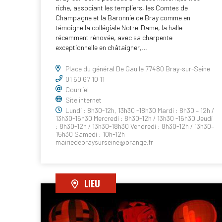
riche, associant les templiers, les Comtes de
Champagne et la Baronnie de Bray comme en
témoigne la collégiale Notre-Dame, la halle
récemment rénovée, avec sa charpente
exceptionnelle en châtaigner,…
Place du général De Gaulle 77480 Bray-sur-Seine
01 60 67 10 11
Courriel
Site internet
Lundi : 8h30-12h, 13h30 -18h30 Mardi : 8h30 – 12h /
13h30-16h30 Mercredi : 8h30-12h / 13h30 -16h30 Jeudi
: 8h30-12h / 13h30-18h30 Vendredi : 8h30-12h / 13h30–
15h30 Samedi : 10h-12h
mairiedebraysurseine@orange.fr
LIEU