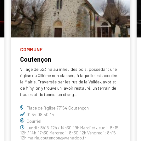
COMMUNE
Coutençon
Village de 623 ha au milieu des bois, possédant une
église du XIIIème non classée, à laquelle est accolée
la Mairie. Traversée par les rus de la Vallée Javot et
de Miny, on y trouve un lavoir restauré, un terrain de
boules et de tennis, un étang…
Place de l'église 77154 Coutençon
01 64 08 50 44
Courriel
Lundi : 8h15-12h / 14h30-19h Mardi et Jeudi : 8h15-
12h / 14h-17h30 Mercredi : 8h30-12h Vendredi : 8h15-
12h mairie.coutencon@wanadoo.fr