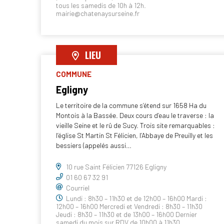
tous les samedis de 10h à 12h.
mairie@chatenaysurseine.fr
LIEU
COMMUNE
Egligny
Le territoire de la commune s’étend sur 1658 Ha du
Montois à la Bassée. Deux cours d’eau le traverse : la
vieille Seine et le rû de Sucy. Trois site remarquables :
l’église St Martin St Félicien, l’Abbaye de Preuilly et les
bessiers (appelés aussi…
10 rue Saint Félicien 77126 Egligny
01 60 67 32 91
Courriel
Lundi : 8h30 – 11h30 et de 12h00 – 16h00 Mardi :
12h00 – 16h00 Mercredi et Vendredi : 8h30 – 11h30
Jeudi : 8h30 – 11h30 et de 13h00 – 16h00 Dernier
samedi du mois sur RDV de 10h00 à 11h30