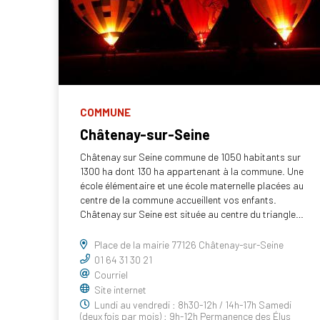
COMMUNE
Châtenay-sur-Seine
Châtenay sur Seine commune de 1050 habitants sur
1300 ha dont 130 ha appartenant à la commune. Une
école élémentaire et une école maternelle placées au
centre de la commune accueillent vos enfants.
Châtenay sur Seine est située au centre du triangle…
Place de la mairie 77126 Châtenay-sur-Seine
01 64 31 30 21
Courriel
Site internet
Lundi au vendredi : 8h30-12h / 14h-17h Samedi
(deux fois par mois) : 9h-12h Permanence des Élus