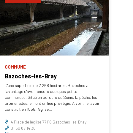
COMMUNE
Bazoches-les-Bray
D'une superficie de 2 268 hectares, Bazoches a
l'avantage d'avoir encore quelques petits
commerces. Situé en bordure de Seine, la pêche, les
promenades, en font un lieu privilégié. A voir : le lavoir
construit en 1858, l'église…
4 Place de l'église 77118 Bazoches-les-Bray
01 60 67 14 36