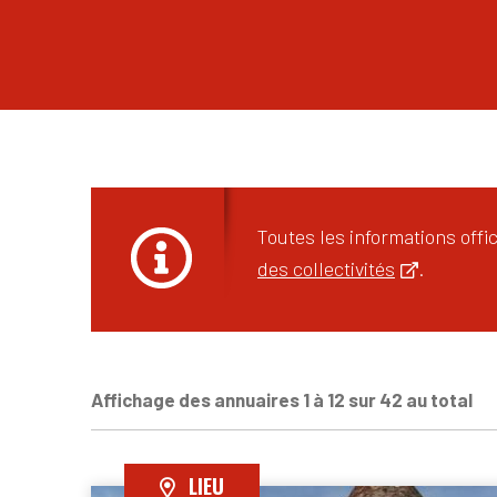
Toutes les informations off
des collectivités
.
Affichage des annuaires 1 à 12 sur 42 au total
LIEU