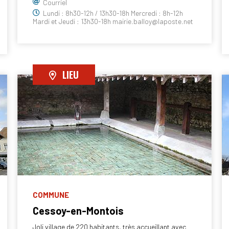
Courriel
Lundi : 8h30-12h / 13h30-18h Mercredi : 8h-12h
Mardi et Jeudi : 13h30-18h mairie.balloy@laposte.net
LIEU
COMMUNE
Cessoy-en-Montois
Joli village de 220 habitants, très accueillant avec