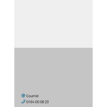
AGRENABA pour la Zone
Spéciale de conservation
(ZSC « La Bassée »)
Sarah TAVERNIER
Animatrice Natura 2000 &
Responsable animation et
sensibilisation
Courriel
01 64 00 06 23