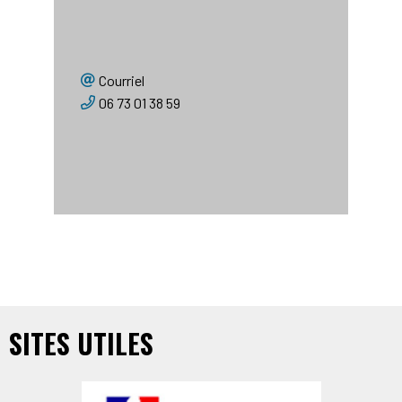
site oiseaux (ZPS « Bassée
et plaines adjacentes »)
Renaud Bertrand
Courriel
06 73 01 38 59
SITES UTILES