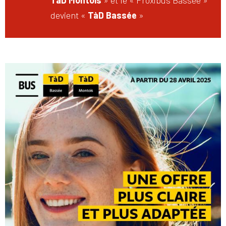
TàD Montois
» et le « Proxibus Bassée »
devient «
TàD Bassée
»