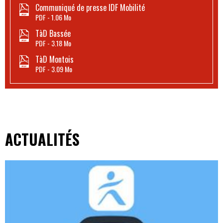
Communiqué de presse IDF Mobilité
PDF
1.06 Mo
TàD Bassée
PDF
3.18 Mo
TàD Montois
PDF
3.09 Mo
ACTUALITÉS