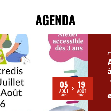
AGENDA
AT
à
L
05
19
AOÛT
AOÛT
2026
2026