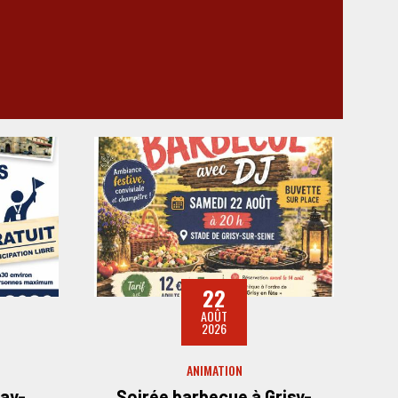
22
AOÛT
2026
ANIMATION
ray-
Soirée barbecue à Grisy-