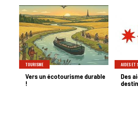
TOURISME
AIDES ET
Vers un écotourisme durable
Des ai
!
destin