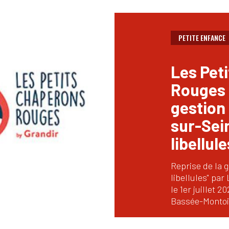
PETITE ENFANCE
Les Pet
Rouges 
gestion 
sur-Sein
libellule
Reprise de la g
libellules" pa
le 1er juillet
Bassée-Montoi