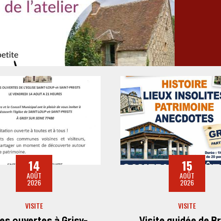
14
15
AOÛT
AOÛT
2026
2026
VISITE
VISITE
es ouvertes à Grisy-
Visite guidée de B