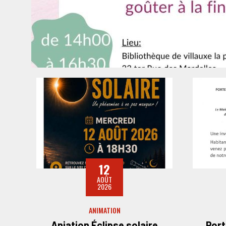
12
AOÛT
2026
ANIMATION
Aniation Éclipse solaire
Port