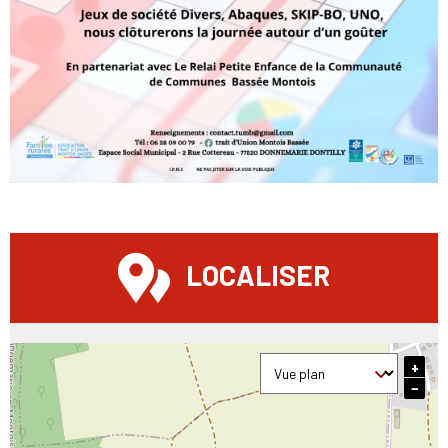
LOCALISER
+
−