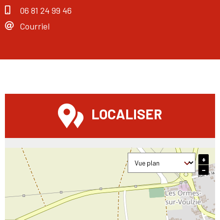
06 81 24 99 46
Courriel
LOCALISER
+
−