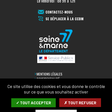
Le vendredi : de 9h à 12h
CONTACTEZ-NOUS
SE DÉPLACER À LA CCBM
MENTIONS LÉGALES
CONFIDENTIALITÉ
ACCESSIBILITÉ
Ce site utilise des cookies et vous donne le contrôle
PLAN DU SITE
sur ce que vous souhaitez activer
LETTRE D'INFORMATION
✓ TOUT ACCEPTER
✗ TOUT REFUSER
SAISIR VOTRE COURRIEL: