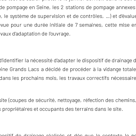
on de pompage en Seine, les 2 stations de pompage annexe
, le système de supervision et de contrôles, …) et d’éval
révue pour une durée initiale de 7 semaines, cette mise 
vaux d’adaptation de l’ouvrage.
’identifier la nécessité d’adapter le dispositif de drainage
ne Grands Lacs a décidé de procéder à la vidange totale d
dans les prochains mois, les travaux correctifs nécessair
 site (coupes de sécurité, nettoyage, réfection des chemi
 propriétaires et occupants des terrains dans le site.
spositif de drainage réalisés et dès que le contexte le 