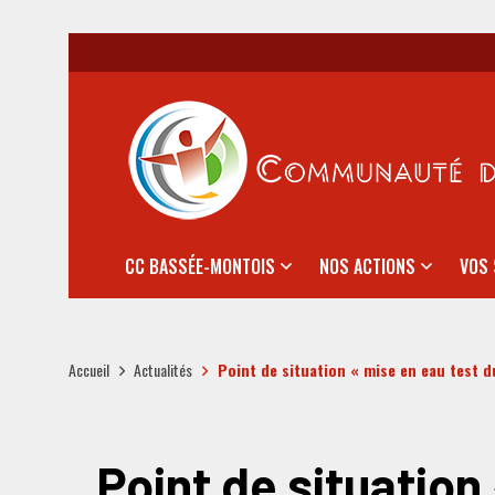
CC BASSÉE-MONTOIS
NOS ACTIONS
VOS 
Accueil
Actualités
Point de situation « mise en eau test d
Point de situation