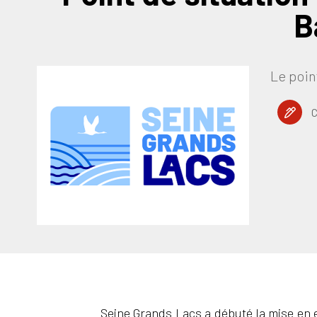
B
Le poin
C
Seine Grands Lacs a débuté la mise en ea