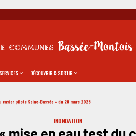
SERVICES
DÉCOUVRIR & SORTIR
u casier pilote Seine-Bassée » du 28 mars 2025
INONDATION
 « mise en eau test du c