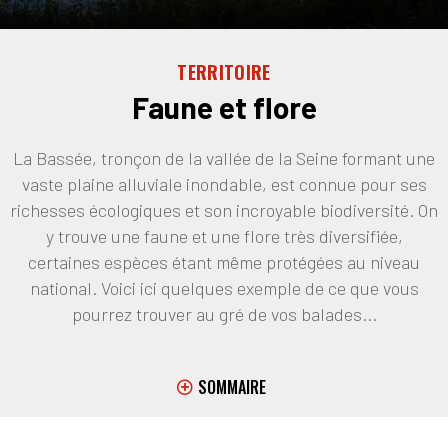
TERRITOIRE
Faune et flore
La Bassée, tronçon de la vallée de la Seine formant une
vaste plaine alluviale inondable, est connue pour ses
richesses écologiques et son incroyable biodiversité. On
y trouve une faune et une flore très diversifiée,
certaines espèces étant même protégées au niveau
national. Voici ici quelques exemple de ce que vous
pourrez trouver au gré de vos balades...
SOMMAIRE