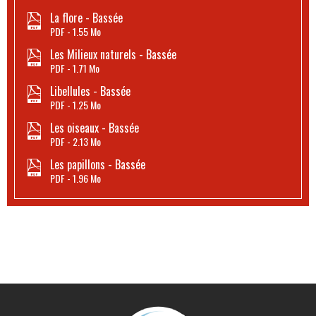
La flore - Bassée
PDF
1.55 Mo
Les Milieux naturels - Bassée
PDF
1.71 Mo
Libellules - Bassée
PDF
1.25 Mo
Les oiseaux - Bassée
PDF
2.13 Mo
Les papillons - Bassée
PDF
1.96 Mo